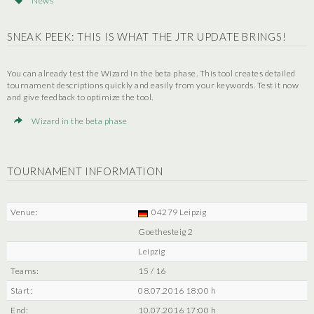
News
SNEAK PEEK: THIS IS WHAT THE JTR UPDATE BRINGS!
You can already test the Wizard in the beta phase. This tool creates detailed
tournament descriptions quickly and easily from your keywords. Test it now
and give feedback to optimize the tool.
Wizard in the beta phase
TOURNAMENT INFORMATION
Venue:
04279 Leipzig
Goethesteig 2
Leipzig
Teams:
15 / 16
Start:
08.07.2016 18:00 h
End:
10.07.2016 17:00 h