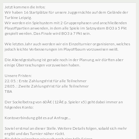
Jetzt kommen die Infos:
Wir haben 16 Startplätze für unsere Juggernächte auf dem Gelände der
Turbine Leipzig.
Wir werden ein Spielsystem mit 2 Gruppenphasen und anschließenden
Playoffpartien anwenden, in dem alle Spiele im Satzsystem BO3 à 5 Pkt
gespielt werden. Das Finale wird BO3 à 7 Pkt sein.
Wie letztes Jahr auch werden wir ein Einzelturnier organisieren, welches
jedoch leichte Verbesserungen im Playoffbaum vorzuweisen weiß.
Die Abendgestaltung ist gerade noch in der Planung, wir dürften aber
einige Überraschungen vorzuweisen haben.
Unsere Fristen:
22. 05. : Erste Zahlungsfrist für alle Teilnehmer
28.05. : Zweite Zahlungsfrist für alle Teilnehmer
TBA
Der Sockelbetrag von 60Â€ (12Â€ p. Spieler x5) geht dabei immer an
folgendes Konto:
Kontoverbindung gibt es auf Anfrage...
Soviel erstmal an dieser Stelle. Weitere Details folgen, sobald sich mehr
ergibt und das Turnier näher rückt.
Bis dahin wünschen wir euch noch eine tolle Saison,