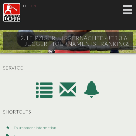
DE
|
EN
2. LEIPZIGER JUGGERNÄCHTE - JTR 3.6 |
JUGGER - TOURNAMENTS - RANKINGS
SERVICE
SHORTCUTS
Tournament information