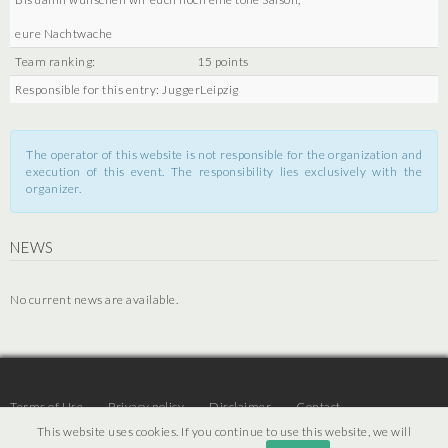
eure Nachtwache
Team ranking:
15 points
Responsible for this entry: JuggerLeipzig
The operator of this website is not responsible for the organization and
execution of this event. The responsibility lies exclusively with the
organizer.
NEWS
No current news are available.
Terms of Use
Privacy policy
Disclaimer
Contact
This website uses cookies. If you continue to use this website, we will