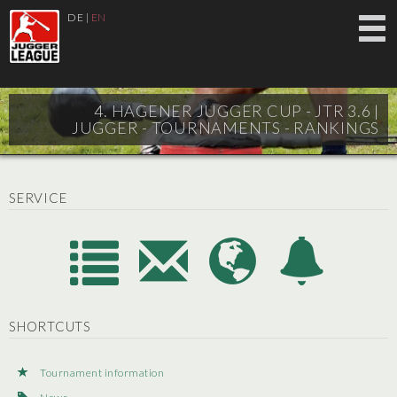
DE
|
EN
4. HAGENER JUGGER CUP - JTR 3.6 |
JUGGER - TOURNAMENTS - RANKINGS
SERVICE
SHORTCUTS
Tournament information