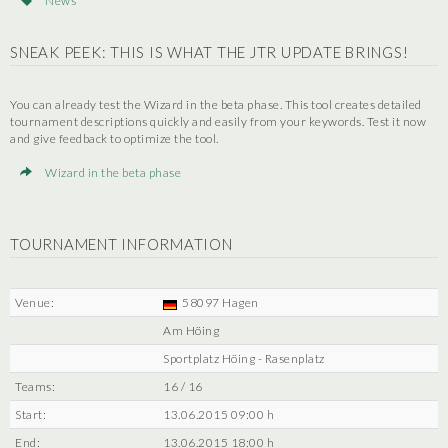
News
SNEAK PEEK: THIS IS WHAT THE JTR UPDATE BRINGS!
You can already test the Wizard in the beta phase. This tool creates detailed
tournament descriptions quickly and easily from your keywords. Test it now
and give feedback to optimize the tool.
Wizard in the beta phase
TOURNAMENT INFORMATION
Venue:
58097 Hagen
Am Höing
Sportplatz Höing - Rasenplatz
Teams:
16 / 16
Start:
13.06.2015 09:00 h
End:
13.06.2015 18:00 h