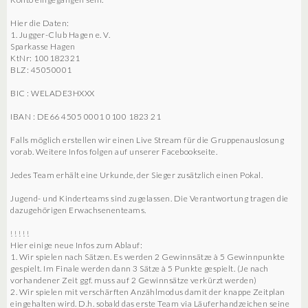
Hier die Daten:
1. Jugger-Club Hagen e. V.
Sparkasse Hagen
KtNr: 100182321
BLZ: 45050001
BIC : WELADE3HXXX
IBAN : DE66 4505 0001 0100 1823 21
Falls möglich erstellen wir einen Live Stream für die Gruppenauslosung
vorab. Weitere Infos folgen auf unserer Facebookseite.
Jedes Team erhält eine Urkunde, der Sieger zusätzlich einen Pokal.
Jugend- und Kinderteams sind zugelassen. Die Verantwortung tragen die
dazugehörigen Erwachsenenteams.
! ! ! ! !
Hier einige neue Infos zum Ablauf:
1. Wir spielen nach Sätzen. Es werden 2 Gewinnsätze à 5 Gewinnpunkte
gespielt. Im Finale werden dann 3 Sätze à 5 Punkte gespielt. (Je nach
vorhandener Zeit ggf. muss auf 2 Gewinnsätze verkürzt werden)
2. Wir spielen mit verschärften Anzählmodus damit der knappe Zeitplan
eingehalten wird. D.h. sobald das erste Team via Läuferhandzeichen seine