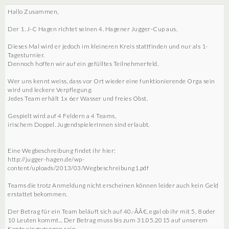
Hallo Zusammen,
Der 1. J-C Hagen richtet seinen 4. Hagener Jugger-Cup aus.
Dieses Mal wird er jedoch im kleineren Kreis stattfinden und nur als 1-
Tagesturnier.
Dennoch hoffen wir auf ein gefülltes Teilnehmerfeld.
Wer uns kennt weiss, dass vor Ort wieder eine funktionierende Orga sein
wird und leckere Verpflegung.
Jedes Team erhält 1x 6er Wasser und freies Obst.
Gespielt wird auf 4 Feldern a 4 Teams,
irischem Doppel. JugendspielerInnen sind erlaubt.
Eine Wegbeschreibung findet ihr hier:
http://jugger-hagen.de/wp-
content/uploads/2013/03/Wegbeschreibung1.pdf
Teams die trotz Anmeldung nicht erscheinen können leider auch kein Geld
erstattet bekommen.
Der Betrag für ein Team beläuft sich auf 40.-ÂÂ€, egal ob ihr mit 5, 8 oder
10 Leuten kommt... Der Betrag muss bis zum 31.05.2015 auf unserem
Konto eingegangen sein.