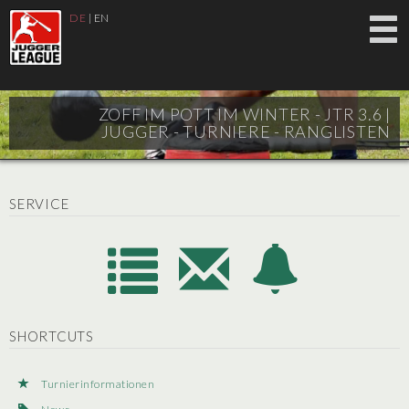
DE
|
EN
ZOFF IM POTT IM WINTER - JTR 3.6 |
JUGGER - TURNIERE - RANGLISTEN
SERVICE
SHORTCUTS
Turnierinformationen