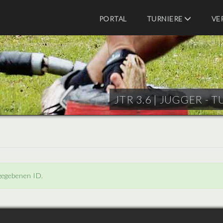
PORTAL
TURNIERE
VE
JTR 3.6 |
JUGGER - T
ngegebenen ID.