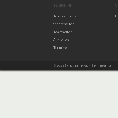
TURNIERE
V
Teamwertung
L
Städteseiten
Teamseiten
Aktuelles
Termine
© 2026 | JTR v3.6 |
Projekt [ PI ] Internet