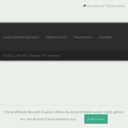
Zurück zur Turnierseite
Nutzungsbedingungen
Datenschutz
Impressum
Kontakt
© 2026 | JTR v3.6 |
Projekt [ PI ] Internet
Diese Website benutzt Cookies. Wenn du diese Website weiter nutzt, gehen
wir von deinem Einverständnis aus.
Zustimmen