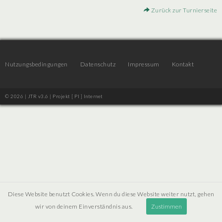
Zurück zur Turnierseite
Nutzungsbedingungen
Datenschutz
Impressum
Kontakt
© 2026 | JTR v3.6 |
Projekt [ PI ] Internet
Diese Website benutzt Cookies. Wenn du diese Website weiter nutzt, gehen
wir von deinem Einverständnis aus.
Zustimmen