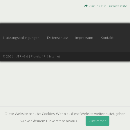
Zurück zur Turnierseite
Nutzungsbedingungen
Datenschutz
Impressum
Kontakt
© 2026 | JTR v3.6 |
Projekt [ PI ] Internet
Diese Website benutzt Cookies. Wenn du diese Website weiter nutzt, gehen
wir von deinem Einverständnis aus.
Zustimmen