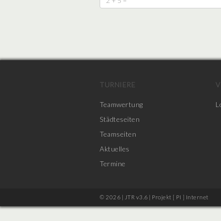
TURNIERE
V
Teamwertung
L
Städteseiten
Teamseiten
Aktuelles
Termine
© 2026 | JTR v3.6 |
Projekt [ PI ] Internet