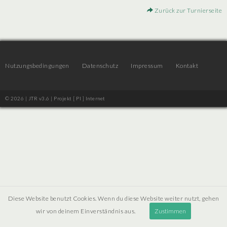
Zurück zur Turnierseite
Nutzungsbedingungen
Datenschutz
Impressum
Kontakt
© 2026 | JTR v3.6 |
Projekt [ PI ] Internet
Diese Website benutzt Cookies. Wenn du diese Website weiter nutzt, gehen
wir von deinem Einverständnis aus.
Zustimmen