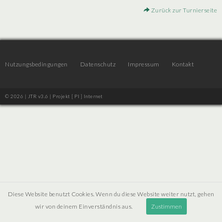
Zurück zur Turnierseite
Nutzungsbedingungen
Datenschutz
Impressum
Kontakt
© 2026 | JTR v3.6 |
Projekt [ PI ] Internet
Diese Website benutzt Cookies. Wenn du diese Website weiter nutzt, gehen
wir von deinem Einverständnis aus.
Zustimmen