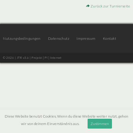
Zurück zur Turnierseite
Nutzungsbedingungen
Datenschutz
Impressum
Kontakt
© 2026 | JTR v3.6 |
Projekt [ PI ] Internet
Diese Website benutzt Cookies. Wenn du diese Website weiter nutzt, gehen
wir von deinem Einverständnis aus.
Zustimmen