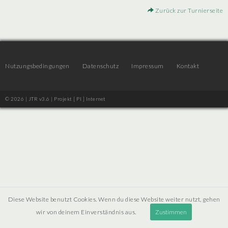
Zurück zur Turnierseite
Nutzungsbedingungen
Datenschutz
Impressum
Kontakt
© 2026 | JTR v3.6 |
Projekt [ PI ] Internet
Diese Website benutzt Cookies. Wenn du diese Website weiter nutzt, gehen
wir von deinem Einverständnis aus.
Zustimmen