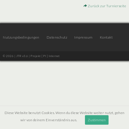
Zurück zur Turnierseite
Nutzungsbedingungen
Datenschutz
Impressum
Kontakt
© 2026 | JTR v3.6 |
Projekt [ PI ] Internet
Diese Website benutzt Cookies. Wenn du diese Website weiter nutzt, gehen
wir von deinem Einverständnis aus.
Zustimmen