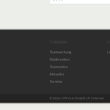
TURNIERE
V
Teamwertung
L
Städteseiten
Teamseiten
Aktuelles
Termine
© 2026 | JTR v3.6 |
Projekt [ PI ] Internet