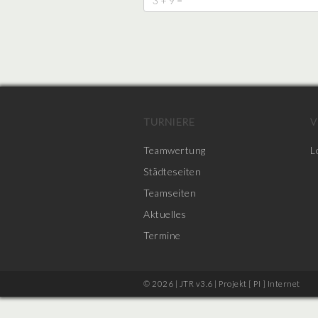
TURNIERE
V
Teamwertung
L
Städteseiten
Teamseiten
Aktuelles
Termine
© 2026 | JTR v3.6 |
Projekt [ PI ] Internet