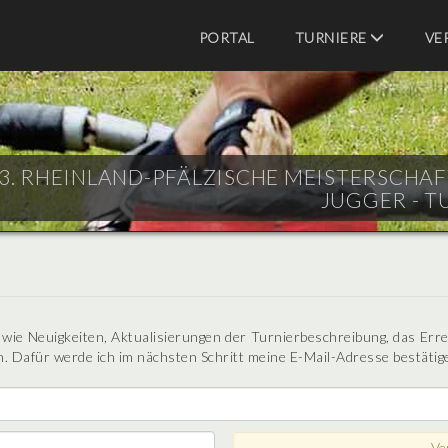
PORTAL
TURNIERE
VE
3. RHEINLAND-PFÄLZISCHE MEISTERSCHAFT 
JUGGER - T
n wie Neuigkeiten, Aktualisierungen der Turnierbeschreibung, das Err
. Dafür werde ich im nächsten Schritt meine E-Mail-Adresse bestätig