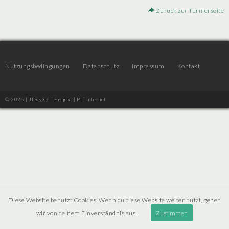
Zurück zur Turnierseite
Nutzungsbedingungen
Datenschutz
Impressum
Kontakt
© 2026 | JTR v3.6 |
Projekt [ PI ] Internet
Diese Website benutzt Cookies. Wenn du diese Website weiter nutzt, gehen
wir von deinem Einverständnis aus.
Zustimmen