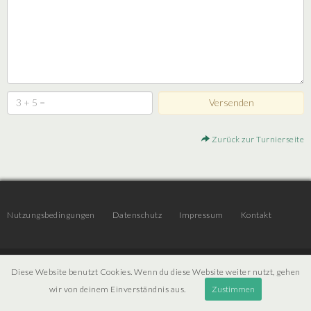
Zurück zur Turnierseite
Nutzungsbedingungen
Datenschutz
Impressum
Kontakt
© 2026 | JTR v3.6 |
Projekt [ PI ] Internet
Diese Website benutzt Cookies. Wenn du diese Website weiter nutzt, gehen
wir von deinem Einverständnis aus.
Zustimmen