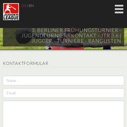
DE
|
EN
3. BERLINER FRÜHLINGSTURNIER -
JUGENDTURNIER - KONTAKT - JTR 3.6 |
JUGGER - TURNIERE - RANGLISTEN
KONTAKTFORMULAR