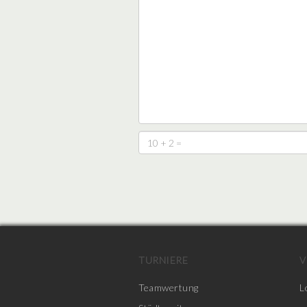
TURNIERE
V
Teamwertung
L