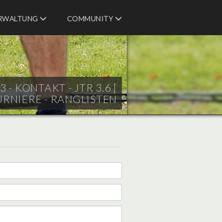
RWALTUNG
COMMUNITY
- KONTAKT - JTR 3.6 |
URNIERE - RANGLISTEN