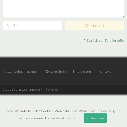
Zurück zur Turnierseite
Nutzungsbedingungen
Datenschutz
Impressum
Kontakt
© 2026 | JTR v3.6 |
Projekt [ PI ] Internet
Diese Website benutzt Cookies. Wenn du diese Website weiter nutzt, gehen
wir von deinem Einverständnis aus.
Zustimmen