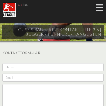
DE
|
EN
GUSSIS RAUFEREI - KONTAKT - JTR 3.6 |
JUGGER - TURNIERE - RANGLISTEN
KONTAKTFORMULAR