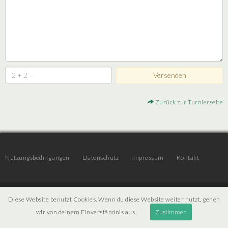
Zurück zur Turnierseite
Nutzungsbedingungen
Datenschutz
Impressum
Kontakt
© 2026 | JTR v3.6 |
Projekt [ PI ] Internet
Diese Website benutzt Cookies. Wenn du diese Website weiter nutzt, gehen
wir von deinem Einverständnis aus.
Zustimmen