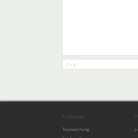
TURNIERE
V
Teamwertung
L