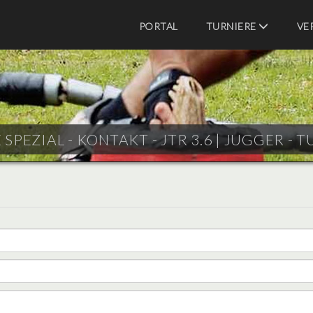
PORTAL
TURNIERE
VE
SPEZIAL - KONTAKT - JTR 3.6 |
JUGGER - T