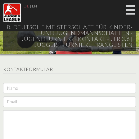
DE
|
EN
8. DEUTSCHE MEISTERSCHAFT FÜR KINDER-
UND JUGENDMANNSCHAFTEN -
JUGENDTURNIER- - KONTAKT - JTR 3.6 |
JUGGER - TURNIERE - RANGLISTEN
KONTAKTFORMULAR