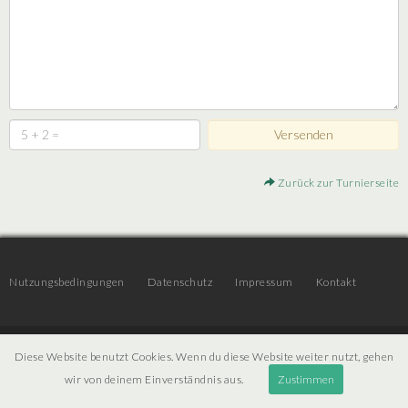
Zurück zur Turnierseite
Nutzungsbedingungen
Datenschutz
Impressum
Kontakt
© 2026 | JTR v3.6 |
Projekt [ PI ] Internet
Diese Website benutzt Cookies. Wenn du diese Website weiter nutzt, gehen
wir von deinem Einverständnis aus.
Zustimmen