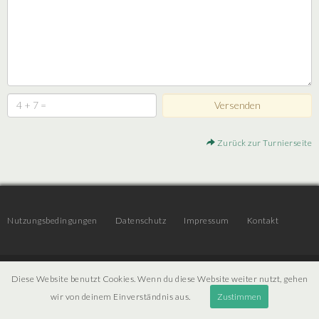
Zurück zur Turnierseite
Nutzungsbedingungen
Datenschutz
Impressum
Kontakt
© 2026 | JTR v3.6 |
Projekt [ PI ] Internet
Diese Website benutzt Cookies. Wenn du diese Website weiter nutzt, gehen
wir von deinem Einverständnis aus.
Zustimmen