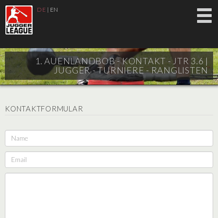
DE
|
EN
1. AUENLANDBOB - KONTAKT - JTR 3.6 |
JUGGER - TURNIERE - RANGLISTEN
KONTAKTFORMULAR