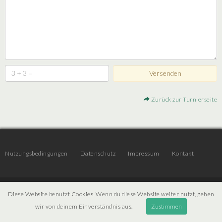
Zurück zur Turnierseite
Nutzungsbedingungen
Datenschutz
Impressum
Kontakt
© 2026 | JTR v3.6 |
Projekt [ PI ] Internet
Diese Website benutzt Cookies. Wenn du diese Website weiter nutzt, gehen
wir von deinem Einverständnis aus.
Zustimmen