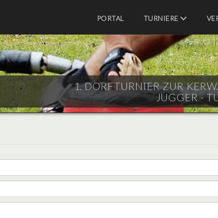
PORTAL
TURNIERE
VE
1. DORFTURNIER ZUR KERWA 
JUGGER - T