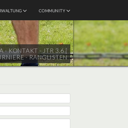
RWALTUNG
COMMUNITY
- KONTAKT - JTR 3.6 |
URNIERE - RANGLISTEN