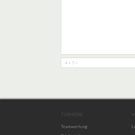
TURNIERE
V
Teamwertung
L