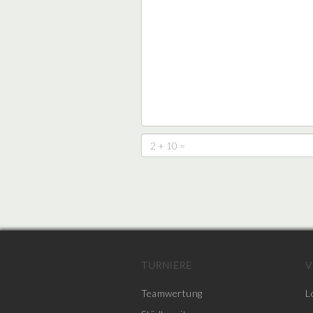
TURNIERE
V
Teamwertung
L