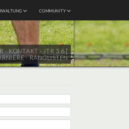
RWALTUNG
COMMUNITY
- KONTAKT - JTR 3.6 |
URNIERE - RANGLISTEN