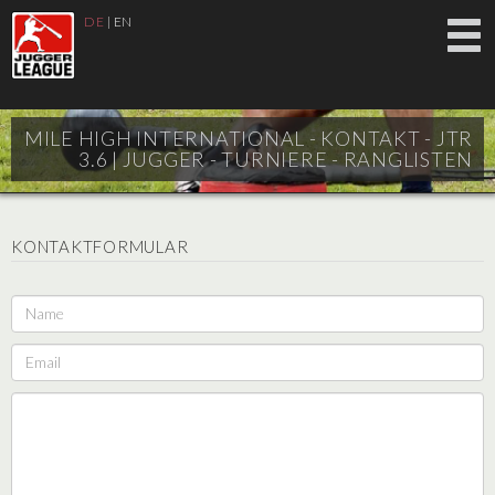
DE
|
EN
MILE HIGH INTERNATIONAL - KONTAKT - JTR
3.6 |
JUGGER - TURNIERE - RANGLISTEN
KONTAKTFORMULAR