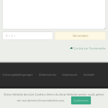
Zurück zur Turnierseite
Nutzungsbedingungen
Datenschutz
Impressum
Kontakt
© 2026 | JTR v3.6 |
Projekt [ PI ] Internet
Diese Website benutzt Cookies. Wenn du diese Website weiter nutzt, gehen
wir von deinem Einverständnis aus.
Zustimmen