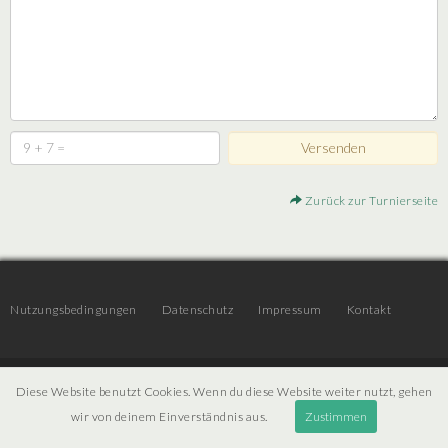
Zurück zur Turnierseite
Nutzungsbedingungen
Datenschutz
Impressum
Kontakt
© 2026 | JTR v3.6 |
Projekt [ PI ] Internet
Diese Website benutzt Cookies. Wenn du diese Website weiter nutzt, gehen
wir von deinem Einverständnis aus.
Zustimmen