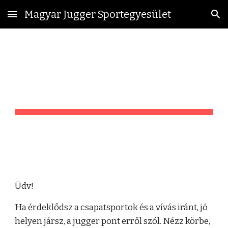
Magyar Jugger Sportegyesület
Skip to main content
Skip to navigation
Jugger
Üdv!
Ha érdeklődsz a csapatsportok és a vívás iránt, jó
helyen jársz, a jugger pont erről szól. Nézz körbe,