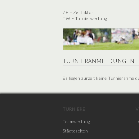
ZF = Zeitfaktor
TW = Turnierwertung
TURNIERANMELDUNGEN
Es liegen zurzeit keine Turnieranmeld
TURNIERE
V
Teamwertung
L
Städteseiten