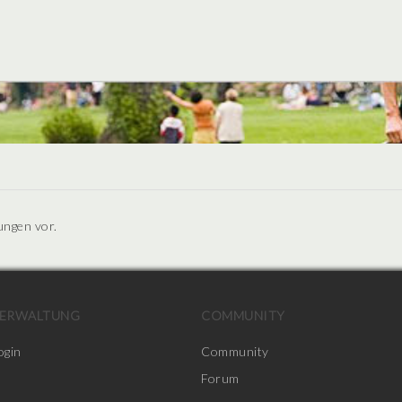
ungen vor.
ERWALTUNG
COMMUNITY
ogin
Community
Forum