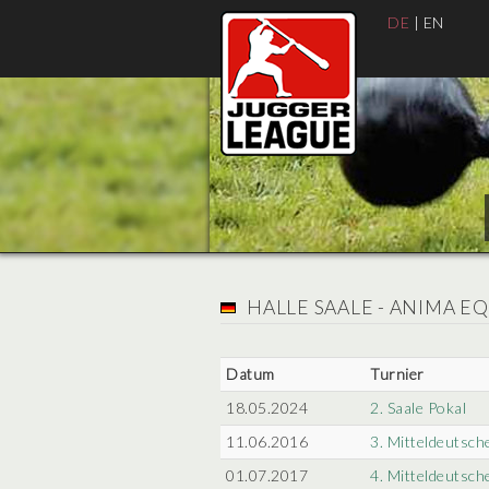
DE
|
EN
HALLE SAALE - ANIMA 
Datum
Turnier
18.05.2024
2. Saale Pokal
11.06.2016
3. Mitteldeutsch
01.07.2017
4. Mitteldeutsch