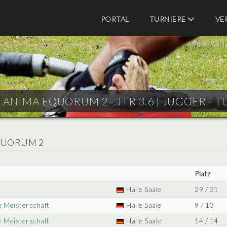
PORTAL
TURNIERE
VE
ANIMA EQUORUM 2 - JTR 3.6 |
JUGGER - T
EQUORUM 2
Platz
Halle Saale
29 / 31
e Meisterschaft
Halle Saale
9 / 13
e Meisterschaft
Halle Saale
14 / 14