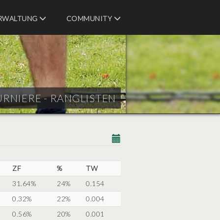
RWALTUNG
COMMUNITY
URNIERE - RANGLISTEN
ZF
%
TW
31.64%
24%
0.154
0.32%
22%
0.004
0.56%
20%
0.001