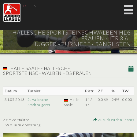
DE
|
EN
HALLESCHE SPORTSTEINSCHWALBEN HDS
FRAUEN - JTR 3.6 |
JUGGER - TURNIERE - RANGLISTEN
HALLE SAALE - HALLESCHE
SPORTSTEINSCHWALBEN HDS FRAUEN
Datum
Turnier
Platz
ZF
%
TW
31.05.2013
2. Hallesche
Halle
14 /
0.06%
24%
0.000
Stadtbalgerei
Saale
15
ZF = Zeitfaktor
Zurück zu den Teams
TW = Turnierwertung