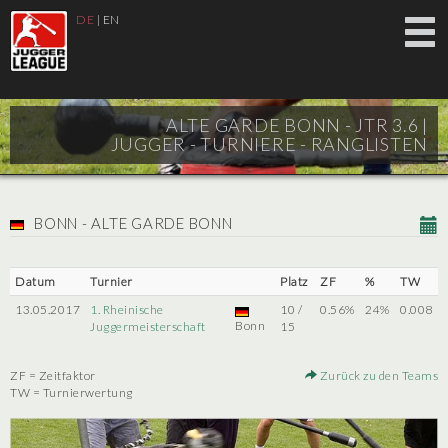
DE
|
EN
ALTE GARDE BONN - JTR 3.6 |
JUGGER - TURNIERE - RANGLISTEN
BONN - ALTE GARDE BONN
Datum
Turnier
Platz
ZF
%
TW
13.05.2017
1. Rheinische
10 /
0.56%
24%
0.008
Bonn
Juggermeisterschaft
15
ZF = Zeitfaktor
Zurück zu den Teams
TW = Turnierwertung