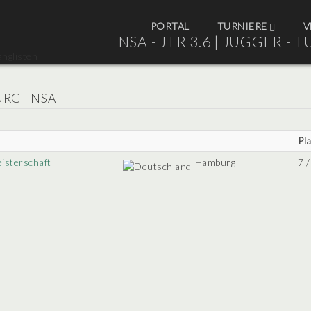
PORTAL
TURNIERE
V
NSA - JTR 3.6 |
JUGGER - T
RG - NSA
Pla
isterschaft
Hamburg
7 /