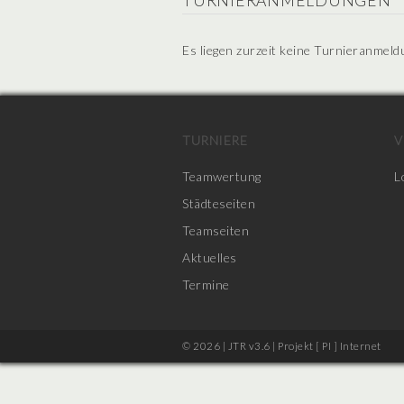
TURNIERANMELDUNGEN
Es liegen zurzeit keine Turnieranmeld
TURNIERE
V
Teamwertung
L
Städteseiten
Teamseiten
Aktuelles
Termine
© 2026 | JTR v3.6 |
Projekt [ PI ] Internet