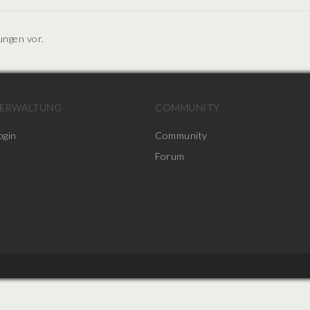
ungen vor.
ERWALTUNG
COMMUNITY
ogin
Community
Forum