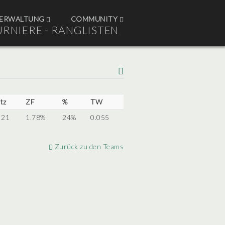
ERWALTUNG
COMMUNITY
URNIERE - RANGLISTEN
tz
ZF
%
TW
 21
1.78%
24%
0.055
Zurück zu den Teams