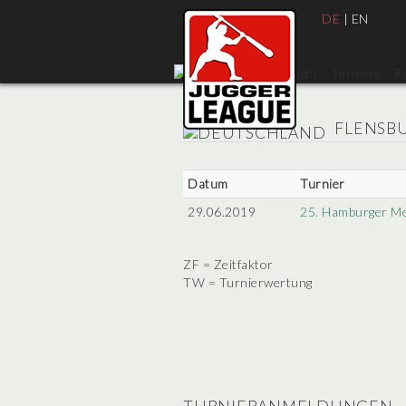
DE
|
EN
FLENSBU
Datum
Turnier
29.06.2019
25. Hamburger Me
ZF = Zeitfaktor
TW = Turnierwertung