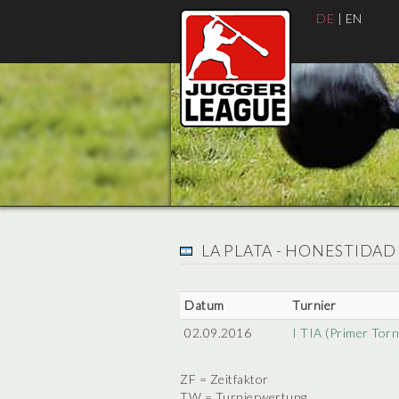
DE
|
EN
LA PLATA - HONESTIDAD
Datum
Turnier
02.09.2016
I TIA (Primer Torn
ZF = Zeitfaktor
TW = Turnierwertung