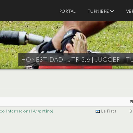
PORTAL
TURNIERE
VE
HONESTIDAD - JTR 3.6 |
JUGGER - T
P
eo Internacional Argentino)
La Plata
8