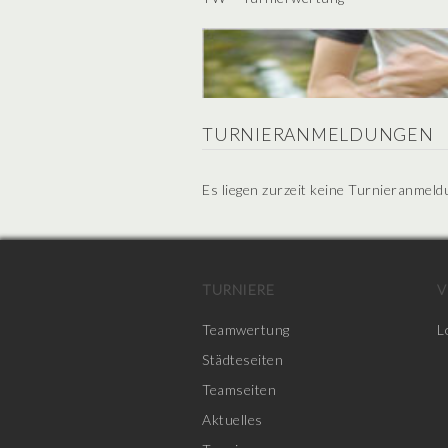
TURNIERANMELDUNGEN
Es liegen zurzeit keine Turnieranmeld
TURNIERE
V
Teamwertung
L
Städteseiten
Teamseiten
Aktuelles