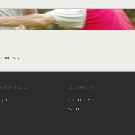
ungen vor.
ERWALTUNG
COMMUNITY
ogin
Community
Forum