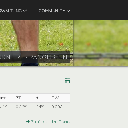
RWALTUNG
COMMUNITY
URNIERE - RANGLISTEN
latz
ZF
%
TW
 / 15
0.32%
24%
0.006
Zurück zu den Teams