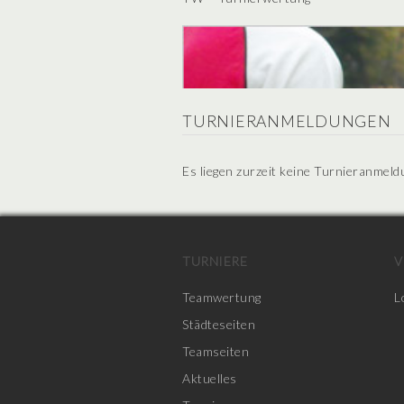
TURNIERANMELDUNGEN
Es liegen zurzeit keine Turnieranmeld
TURNIERE
V
Teamwertung
L
Städteseiten
Teamseiten
Aktuelles