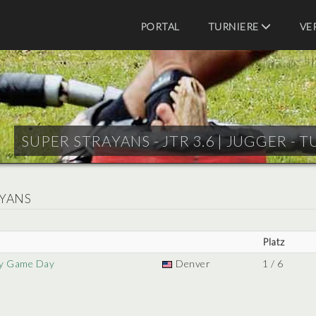
PORTAL
TURNIERE
VE
SUPER STRAYANS - JTR 3.6 |
JUGGER - T
AYANS
Platz
ly Game Day
Denver
1 / 6