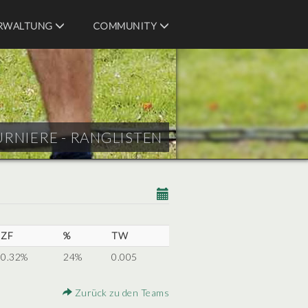
RWALTUNG
COMMUNITY
URNIERE - RANGLISTEN
ZF
%
TW
0.32%
24%
0.005
Zurück zu den Teams