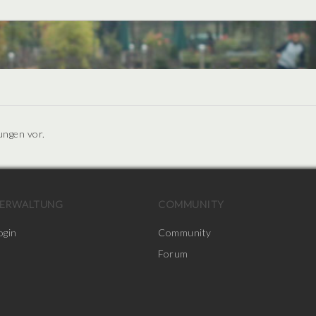
ungen vor.
ERWALTUNG
COMMUNITY
ogin
Community
Forum