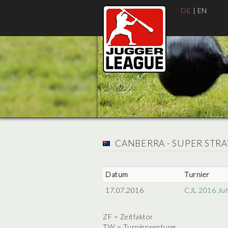
DE
|
EN
CANBERRA - SUPER STR
Datum
Turnier
17.07.2016
CJL 2016 Ju
ZF = Zeitfaktor
TW = Turnierwertung