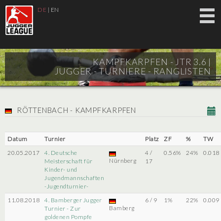
DE
|
EN
KAMPFKARPFEN - JTR 3.6 |
JUGGER - TURNIERE - RANGLISTEN
RÖTTENBACH - KAMPFKARPFEN
Datum
Turnier
Platz
ZF
%
TW
20.05.2017
4. Deutsche
4 /
0.56%
24%
0.018
Nürnberg
Meisterschaft für
17
Kinder- und
Jugendmannschaften
-Jugendturnier-
11.08.2018
4. Bamberger Jugger
6 / 9
1%
22%
0.009
Bamberg
Turnier - Zur
goldenen Pompfe