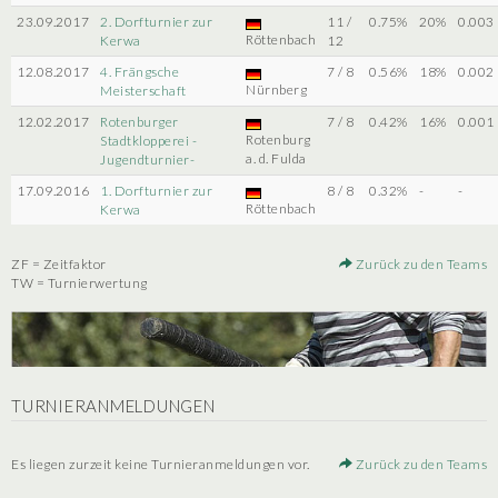
23.09.2017
2. Dorfturnier zur
11 /
0.75%
20%
0.003
Röttenbach
Kerwa
12
12.08.2017
4. Frängsche
7 / 8
0.56%
18%
0.002
Nürnberg
Meisterschaft
12.02.2017
Rotenburger
7 / 8
0.42%
16%
0.001
Rotenburg
Stadtklopperei -
a. d. Fulda
Jugendturnier-
17.09.2016
1. Dorfturnier zur
8 / 8
0.32%
-
-
Röttenbach
Kerwa
ZF = Zeitfaktor
Zurück zu den Teams
TW = Turnierwertung
TURNIERANMELDUNGEN
Es liegen zurzeit keine Turnieranmeldungen vor.
Zurück zu den Teams