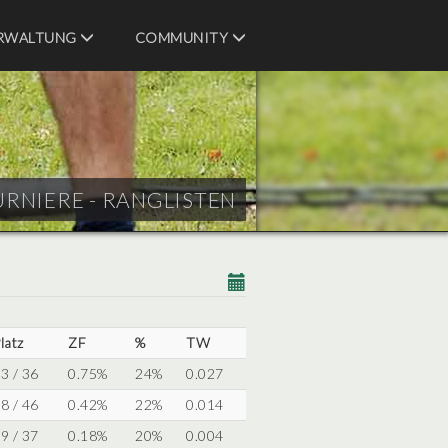
RWALTUNG
COMMUNITY
URNIERE - RANGLISTEN
latz
ZF
%
TW
3 / 36
0.75%
24%
0.027
8 / 46
0.42%
22%
0.014
9 / 37
0.18%
20%
0.004