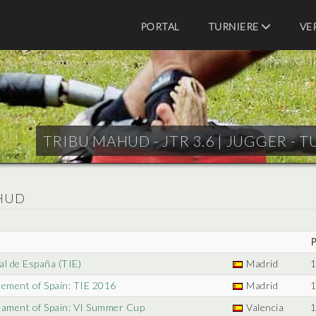
PORTAL
TURNIERE
VE
TRIBU MAHUD - JTR 3.6 |
JUGGER - T
AHUD
P
al de España (TIE)
Madrid
1
nement of Spain: TIE 2016
Madrid
1
nament of Spain: VI Summer Cup
Valencia
1