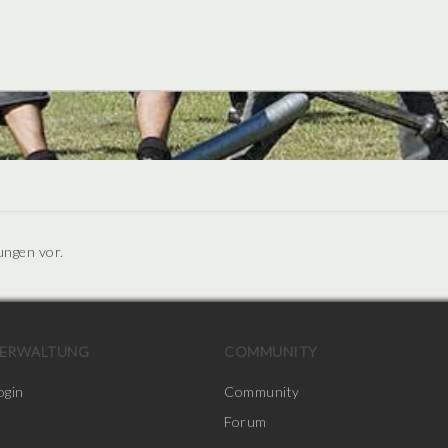
ungen vor.
ERWALTUNG
COMMUNITY
ogin
Community
Forum