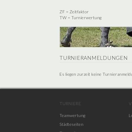
ZF = Zeitfaktor
TW = Turnierwertung
TURNIERANMELDUNGEN
Es liegen zurzeit keine Turnieranmeld
TURNIERE
V
Teamwertung
L
Städteseiten