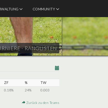
RWALTUNG
COMMUNITY
URNIERE - RANGLISTEN
ZF
%
TW
0.18%
24%
0.003
Zurück zu den Teams