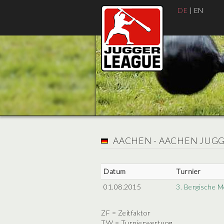
DE
|
EN
AACHEN - AACHEN JUG
Datum
Turnier
01.08.2015
3. Bergische M
ZF = Zeitfaktor
TW = Turnierwertung