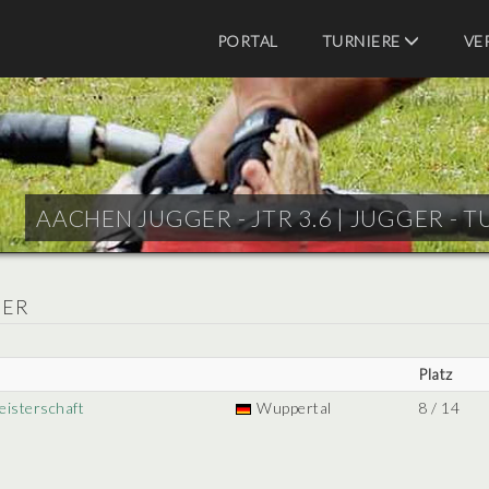
PORTAL
TURNIERE
VE
AACHEN JUGGER - JTR 3.6 |
JUGGER - T
GER
Platz
eisterschaft
Wuppertal
8 / 14