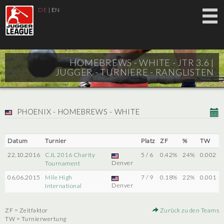
DE
|
EN
HOMEBREWS - WHITE - JTR 3.6 |
JUGGER - TURNIERE - RANGLISTEN
PHOENIX - HOMEBREWS - WHITE
Datum
Turnier
Platz
ZF
%
TW
22.10.2016
CJL 2016 Charity
5 / 6
0.42%
24%
0.002
Denver
Tournament
06.06.2015
Mile High
7 / 9
0.18%
22%
0.001
Denver
International
ZF = Zeitfaktor
Zurück zu den Teams
TW = Turnierwertung