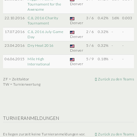
Denver
Tournament for the
Awesome
22.10.2016
CJL 2016 Charity
3 / 6
0.42%
16%
0.003
Denver
Tournament
17.07.2016
CJL 2016 July Game
2 / 6
0.32%
-
-
Denver
Day
23.04.2016
Dry Heat 2016
5 / 6
0.32%
-
-
Denver
06.06.2015
Mile High
5 / 9
0.18%
-
-
Denver
International
ZF = Zeitfaktor
Zurück zu den Teams
TW = Turnierwertung
TURNIERANMELDUNGEN
Es liegen zurzeit keine Turnieranmeldungen vor.
Zurück zu den Teams