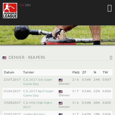
DE
|
EN
REAPERS - JTR 3.6 |
JUGGER - TURNIERE - RANGLISTEN
DENVER - REAPERS
Datum
Turnier
Platz
ZF
%
TW
23.07.2017
CJL 2017 July Super
2 / 6
0.56%
24%
0.007
Denver
Game Day
01.04.2017
CJL 2017 April Super
3 / 7
0.56%
22%
0.006
Denver
Game Day
19.08.2017
CJL Mile High Open
3 / 6
0.56%
20%
0.005
Denver
2017
25.03.2017
Jugger Arizona
3 / 7
0.42%
18%
0.004