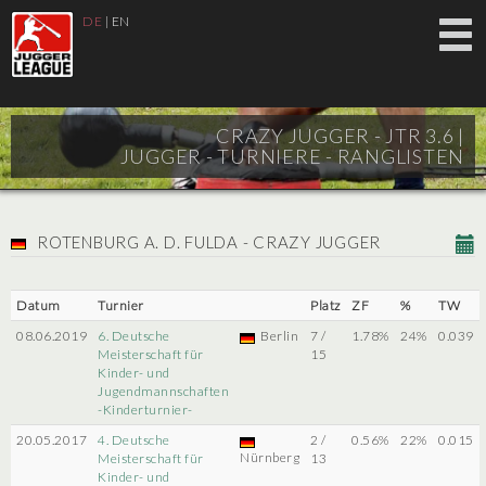
DE
|
EN
CRAZY JUGGER - JTR 3.6 |
JUGGER - TURNIERE - RANGLISTEN
ROTENBURG A. D. FULDA - CRAZY JUGGER
Datum
Turnier
Platz
ZF
%
TW
08.06.2019
6. Deutsche
Berlin
7 /
1.78%
24%
0.039
Meisterschaft für
15
Kinder- und
Jugendmannschaften
-Kinderturnier-
20.05.2017
4. Deutsche
2 /
0.56%
22%
0.015
Nürnberg
Meisterschaft für
13
Kinder- und