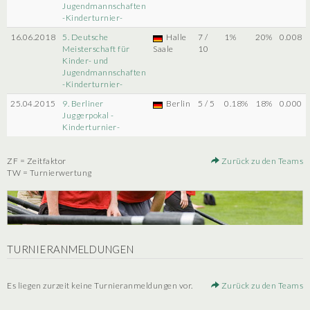
Jugendmannschaften
-Kinderturnier-
16.06.2018
5. Deutsche
Halle
7 /
1%
20%
0.008
Meisterschaft für
Saale
10
Kinder- und
Jugendmannschaften
-Kinderturnier-
25.04.2015
9. Berliner
Berlin
5 / 5
0.18%
18%
0.000
Juggerpokal -
Kinderturnier-
ZF = Zeitfaktor
Zurück zu den Teams
TW = Turnierwertung
TURNIERANMELDUNGEN
Es liegen zurzeit keine Turnieranmeldungen vor.
Zurück zu den Teams