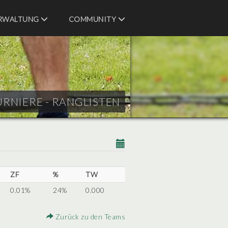
RWALTUNG
COMMUNITY
URNIERE - RANGLISTEN
ZF
%
TW
0.01%
24%
0.000
Zurück zu den Teams