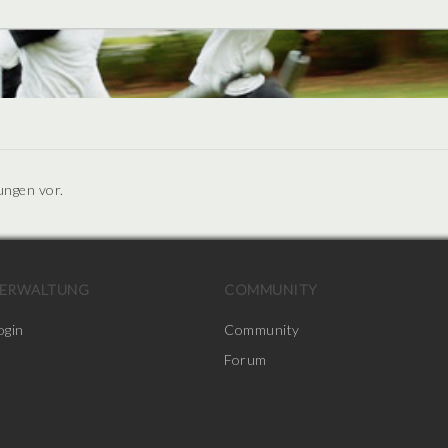
ungen vor.
ERWALTUNG
COMMUNITY
ogin
Community
Forum