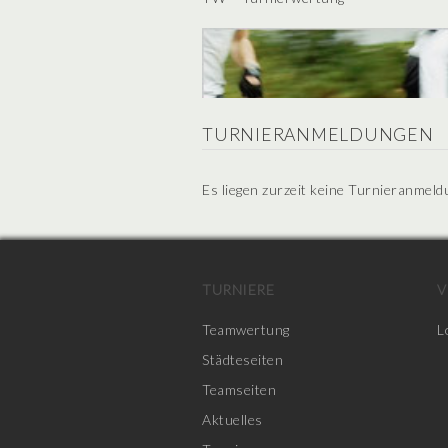
TURNIERANMELDUNGEN
Es liegen zurzeit keine Turnieranmeld
TURNIERE
V
Teamwertung
L
Städteseiten
Teamseiten
Aktuelles