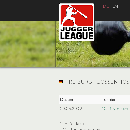
DE
|
EN
FREIBURG - GOSSENHOS
Datum
Turnier
20.06.2009
10. Bayerische
ZF = Zeitfaktor
TW = Turnierwertung