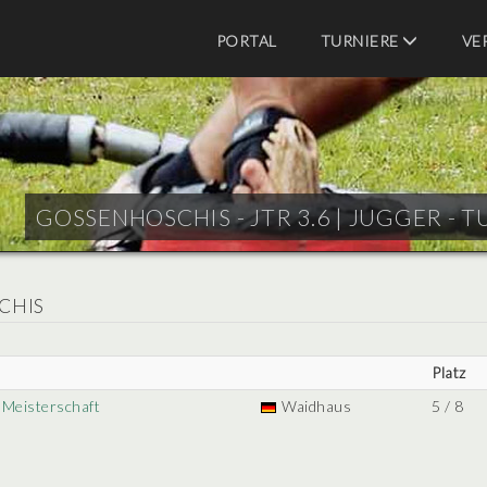
PORTAL
TURNIERE
VE
GOSSENHOSCHIS - JTR 3.6 |
JUGGER - T
CHIS
Platz
 Meisterschaft
Waidhaus
5 / 8