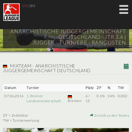
DE
|
EN
ANARCHISTISCHE JUGGERGEMEINSCHAFT
DEUTSCHLAND - JTR 3.6 |
JUGGER - TURNIERE - RANGLISTEN
MIXTEAM - ANARCHISTISCHE
JUGGERGEMEINSCHAFT DEUTSCHLAND
Datum
Turnier
Platz
ZF
%
TW
07.06.2014
1. Bremer
6 /
0.1%
24%
0.002
Bremen
Landesmeisterschaft
15
ZF = Zeitfaktor
Zurück zu den Teams
TW = Turnierwertung