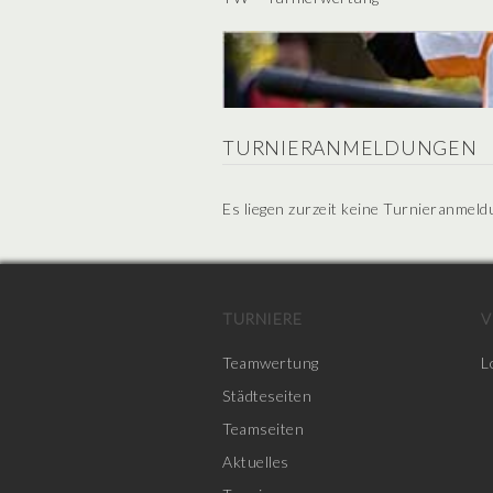
TURNIERANMELDUNGEN
Es liegen zurzeit keine Turnieranmeld
TURNIERE
V
Teamwertung
L
Städteseiten
Teamseiten
Aktuelles