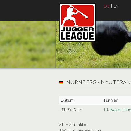
DE
|
EN
NÜRNBERG - NAUTERA
Datum
Turnier
31.05.2014
14. Bayerische
ZF = Zeitfaktor
TW = Turnierwertung