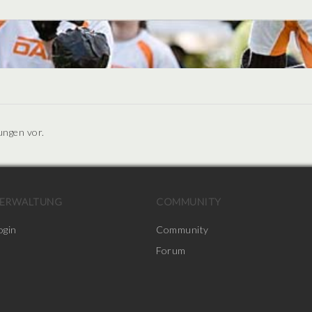
ungen vor.
ERWALTUNG
COMMUNITY
ogin
Community
Forum