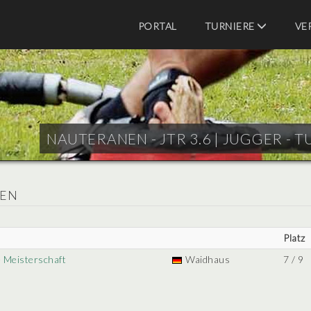
PORTAL
TURNIERE
VE
NAUTERANEN - JTR 3.6 |
JUGGER - T
NEN
Platz
 Meisterschaft
Waidhaus
7 / 9