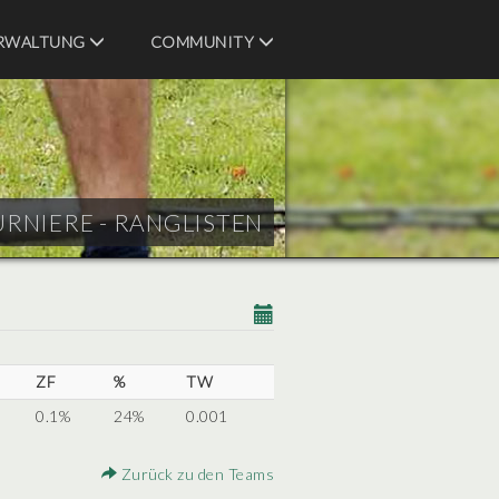
RWALTUNG
COMMUNITY
URNIERE - RANGLISTEN
ZF
%
TW
0.1%
24%
0.001
Zurück zu den Teams