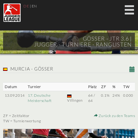
DE
|
EN
GÖSSER - JTR 3.6 |
JUGGER - TURNIERE - RANGLISTEN
MURCIA - GÖSSER
Datum
Turnier
Platz
ZF
%
TW
13.09.2014
17. Deutsche
64 /
0.1%
24%
0.000
Villingen
Meisterschaft
64
ZF = Zeitfaktor
Zurück zu den Teams
TW = Turnierwertung