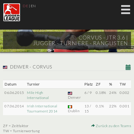
DE
|
EN
CORVUS - JTR 3.6 |
JUGGER - TURNIERE - RANGLISTEN
DENVER - CORVUS
Datum
Turnier
Platz
ZF
%
TW
06.06.2015
Mile High
6 / 9
0.18%
24%
0.002
Denver
International
07.06.2014
Irish International
13 /
0.1%
22%
0.001
Dublin
Tournament 2014
15
ZF = Zeitfaktor
Zurück zu den Teams
TW = Turnierwertung