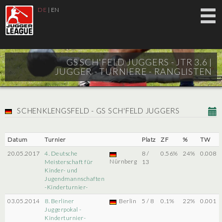
DE
|
EN
GS SCH'FELD JUGGERS - JTR 3.6 |
JUGGER - TURNIERE - RANGLISTEN
SCHENKLENGSFELD - GS SCH'FELD JUGGERS
Datum
Turnier
Platz
ZF
%
TW
20.05.2017
4. Deutsche
8 /
0.56%
24%
0.008
Nürnberg
Meisterschaft für
13
Kinder- und
Jugendmannschaften
-Kinderturnier-
03.05.2014
8. Berliner
Berlin
5 / 8
0.1%
22%
0.001
Juggerpokal -
Kinderturnier-