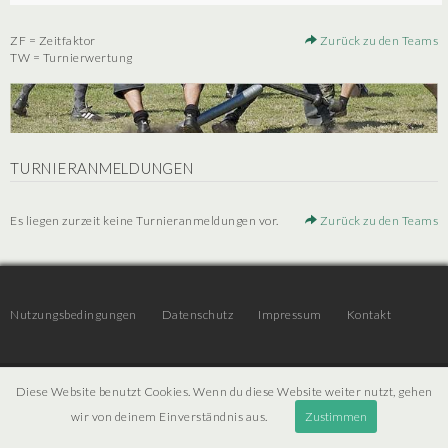
ZF = Zeitfaktor
Zurück zu den Teams
TW = Turnierwertung
TURNIERANMELDUNGEN
Es liegen zurzeit keine Turnieranmeldungen vor.
Zurück zu den Teams
Nutzungsbedingungen
Datenschutz
Impressum
Kontakt
© 2026 | JTR v3.6 |
Projekt [ PI ] Internet
Diese Website benutzt Cookies. Wenn du diese Website weiter nutzt, gehen
wir von deinem Einverständnis aus.
Zustimmen