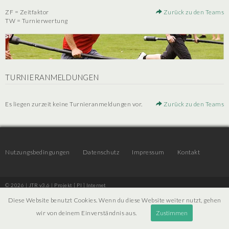
ZF = Zeitfaktor
Zurück zu den Teams
TW = Turnierwertung
TURNIERANMELDUNGEN
Es liegen zurzeit keine Turnieranmeldungen vor.
Zurück zu den Teams
Nutzungsbedingungen
Datenschutz
Impressum
Kontakt
© 2026 | JTR v3.6 |
Projekt [ PI ] Internet
Diese Website benutzt Cookies. Wenn du diese Website weiter nutzt, gehen
wir von deinem Einverständnis aus.
Zustimmen