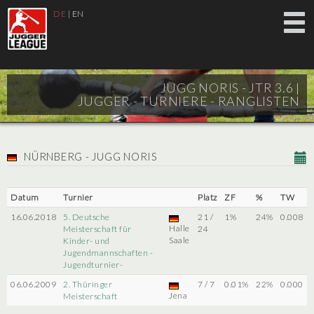
DE
|
EN
JUGG NORIS - JTR 3.6 |
JUGGER - TURNIERE - RANGLISTEN
NÜRNBERG - JUGG NORIS
Datum
Turnier
Platz
ZF
%
TW
16.06.2018
5. Deutsche
21 /
1%
24%
0.008
Halle
Meisterschaft für
24
Saale
Kinder- und
Jugendmannschaften -
Jugendturnier-
06.06.2009
2. Thüringer
7 / 7
0.01%
22%
0.000
Jena
Meisterschaft