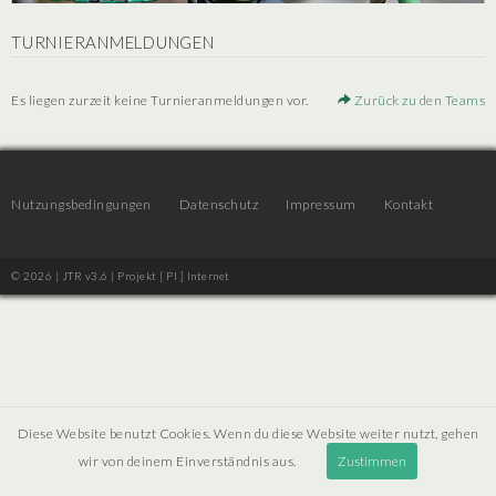
TURNIERANMELDUNGEN
Es liegen zurzeit keine Turnieranmeldungen vor.
Zurück zu den Teams
Nutzungsbedingungen
Datenschutz
Impressum
Kontakt
© 2026 | JTR v3.6 |
Projekt [ PI ] Internet
Diese Website benutzt Cookies. Wenn du diese Website weiter nutzt, gehen
wir von deinem Einverständnis aus.
Zustimmen