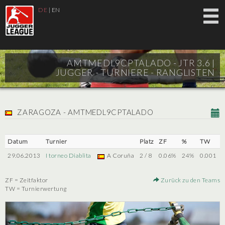
DE
|
EN
AMTMEDL9CPTALADO - JTR 3.6 |
JUGGER - TURNIERE - RANGLISTEN
ZARAGOZA - AMTMEDL9CPTALADO
Datum
Turnier
Platz
ZF
%
TW
29.06.2013
I torneo Diablita
A Coruña
2 / 8
0.06%
24%
0.001
ZF = Zeitfaktor
Zurück zu den Teams
TW = Turnierwertung