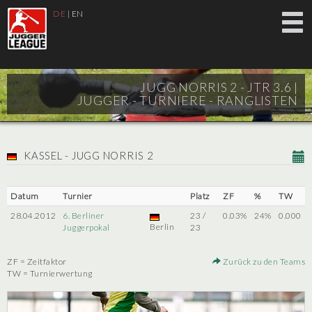
DE
|
EN
JUGG NORRIS 2 - JTR 3.6 |
JUGGER - TURNIERE - RANGLISTEN
KASSEL - JUGG NORRIS 2
Datum
Turnier
Platz
ZF
%
TW
28.04.2012
6. Berliner
23 /
0.03%
24%
0.000
Berlin
Juggerpokal
23
ZF = Zeitfaktor
Zurück zu den Teams
TW = Turnierwertung